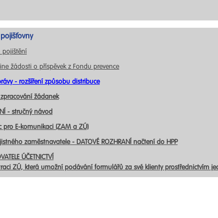
pojišťovny
 pojištění
ine žádosti o příspěvek z Fondu prevence
rávy - rozšíření způsobu distribuce
 zpracování žádanek
Í - stručný návod
c pro E-komunikaci (ZAM a ZÚ)
ojistného zaměstnavatele - DATOVÉ ROZHRANÍ načtení do HPP
VATELE ÚČETNICTVÍ
traci ZÚ, která umožní podávání formulářů za své klienty prostřednictvím j