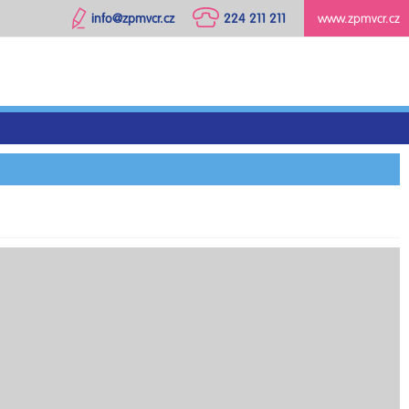
info@zpmvcr.cz
224 211 211
www.zpmvcr.cz