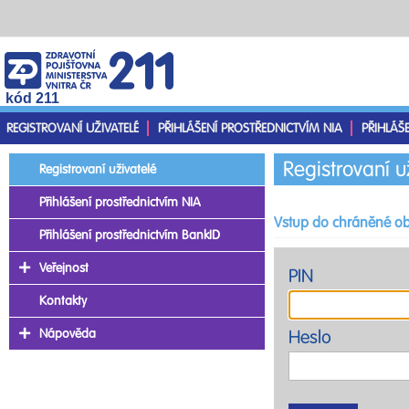
kód 211
REGISTROVANÍ UŽIVATELÉ
PŘIHLÁŠENÍ PROSTŘEDNICTVÍM NIA
PŘIHLÁŠ
Registrovaní u
Registrovaní uživatelé
Přihlášení prostřednictvím NIA
Vstup do chráněné ob
Přihlášení prostřednictvím BankID
Veřejnost
PIN
Kontakty
Nápověda
Heslo