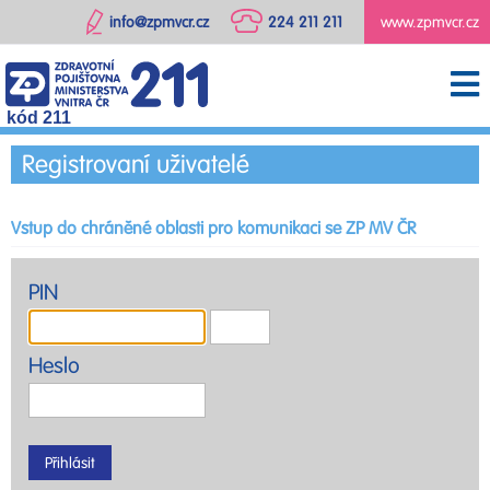
info@zpmvcr.cz
224 211 211
www.zpmvcr.cz
kód 211
Registrovaní uživatelé
Vstup do chráněné oblasti pro komunikaci se ZP MV ČR
PIN
Heslo