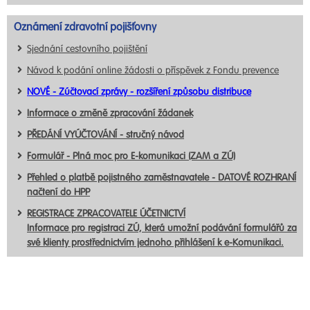
Oznámení zdravotní pojišťovny
Sjednání cestovního pojištění
Návod k podání online žádosti o příspěvek z Fondu prevence
NOVÉ - Zúčtovací zprávy - rozšíření způsobu distribuce
Informace o změně zpracování žádanek
PŘEDÁNÍ VYÚČTOVÁNÍ - stručný návod
Formulář - Plná moc pro E-komunikaci (ZAM a ZÚ)
Přehled o platbě pojistného zaměstnavatele - DATOVÉ ROZHRANÍ
načtení do HPP
REGISTRACE ZPRACOVATELE ÚČETNICTVÍ
Informace pro registraci ZÚ, která umožní podávání formulářů za
své klienty prostřednictvím jednoho přihlášení k e-Komunikaci.