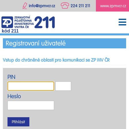
info@zpmvcr.cz
224 211 211
www.zpmvcr.cz
kód 211
Registrovaní uživatelé
Vstup do chráněné oblasti pro komunikaci se ZP MV ČR
PIN
Heslo