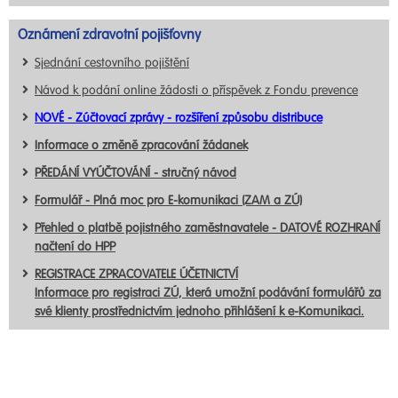
Oznámení zdravotní pojišťovny
Sjednání cestovního pojištění
Návod k podání online žádosti o příspěvek z Fondu prevence
NOVÉ - Zúčtovací zprávy - rozšíření způsobu distribuce
Informace o změně zpracování žádanek
PŘEDÁNÍ VYÚČTOVÁNÍ - stručný návod
Formulář - Plná moc pro E-komunikaci (ZAM a ZÚ)
Přehled o platbě pojistného zaměstnavatele - DATOVÉ ROZHRANÍ
načtení do HPP
REGISTRACE ZPRACOVATELE ÚČETNICTVÍ
Informace pro registraci ZÚ, která umožní podávání formulářů za
své klienty prostřednictvím jednoho přihlášení k e-Komunikaci.