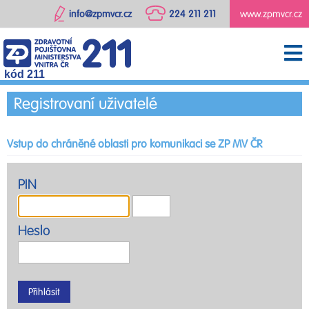
info@zpmvcr.cz
224 211 211
www.zpmvcr.cz
kód 211
Registrovaní uživatelé
Vstup do chráněné oblasti pro komunikaci se ZP MV ČR
PIN
Heslo