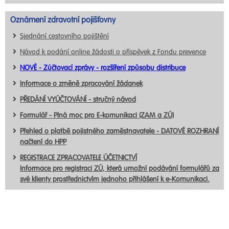
Oznámení zdravotní pojišťovny
Sjednání cestovního pojištění
Návod k podání online žádosti o příspěvek z Fondu prevence
NOVÉ - Zúčtovací zprávy - rozšíření způsobu distribuce
Informace o změně zpracování žádanek
PŘEDÁNÍ VYÚČTOVÁNÍ - stručný návod
Formulář - Plná moc pro E-komunikaci (ZAM a ZÚ)
Přehled o platbě pojistného zaměstnavatele - DATOVÉ ROZHRANÍ
načtení do HPP
REGISTRACE ZPRACOVATELE ÚČETNICTVÍ
Informace pro registraci ZÚ, která umožní podávání formulářů za
své klienty prostřednictvím jednoho přihlášení k e-Komunikaci.