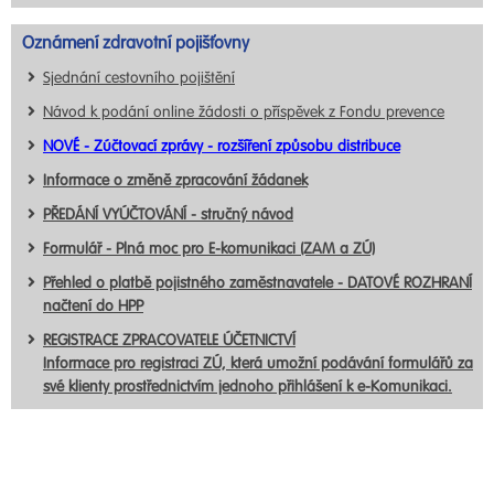
Oznámení zdravotní pojišťovny
Sjednání cestovního pojištění
Návod k podání online žádosti o příspěvek z Fondu prevence
NOVÉ - Zúčtovací zprávy - rozšíření způsobu distribuce
Informace o změně zpracování žádanek
PŘEDÁNÍ VYÚČTOVÁNÍ - stručný návod
Formulář - Plná moc pro E-komunikaci (ZAM a ZÚ)
Přehled o platbě pojistného zaměstnavatele - DATOVÉ ROZHRANÍ
načtení do HPP
REGISTRACE ZPRACOVATELE ÚČETNICTVÍ
Informace pro registraci ZÚ, která umožní podávání formulářů za
své klienty prostřednictvím jednoho přihlášení k e-Komunikaci.