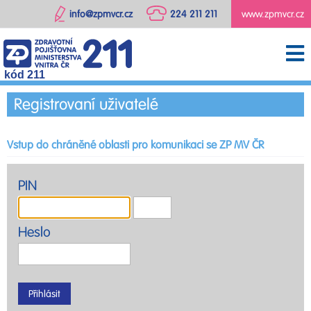
info@zpmvcr.cz
224 211 211
www.zpmvcr.cz
kód 211
Registrovaní uživatelé
Vstup do chráněné oblasti pro komunikaci se ZP MV ČR
PIN
Heslo