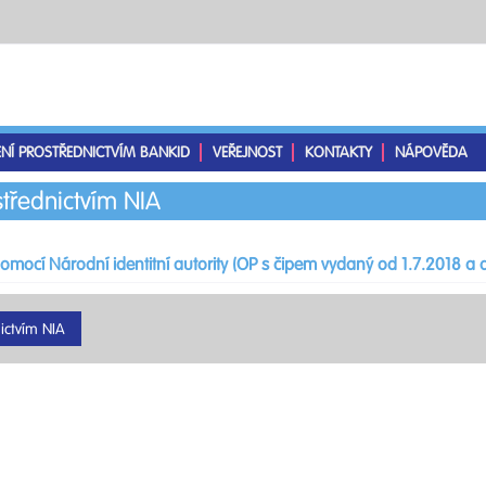
ENÍ PROSTŘEDNICTVÍM BANKID
VEŘEJNOST
KONTAKTY
NÁPOVĚDA
střednictvím NIA
pomocí Národní identitní autority (OP s čipem vydaný od 1.7.2018 a d