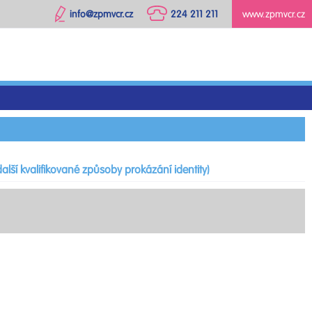
info@zpmvcr.cz
224 211 211
www.zpmvcr.cz
alší kvalifikované způsoby prokázání identity)