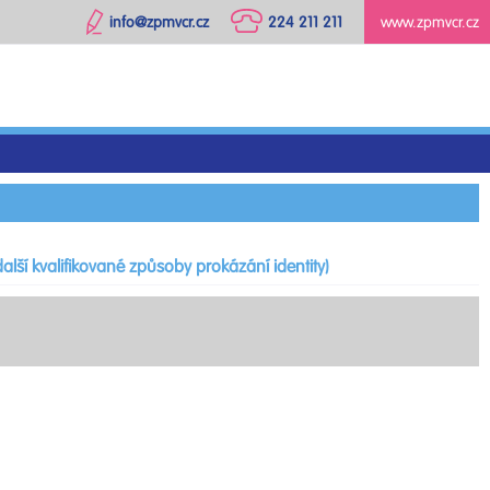
info@zpmvcr.cz
224 211 211
www.zpmvcr.cz
alší kvalifikované způsoby prokázání identity)