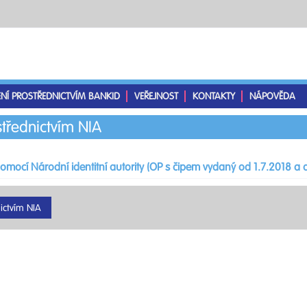
ENÍ PROSTŘEDNICTVÍM BANKID
VEŘEJNOST
KONTAKTY
NÁPOVĚDA
střednictvím NIA
pomocí Národní identitní autority (OP s čipem vydaný od 1.7.2018 a d