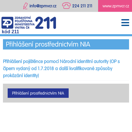
info@zpmvcr.cz
224 211 211
www.zpmvcr.cz
kód 211
Přihlášení prostřednictvím NIA
Přihlášení pojištěnce pomocí Národní identitní autority (OP s
čipem vydaný od 1.7.2018 a další kvalifikované způsoby
prokázání identity)