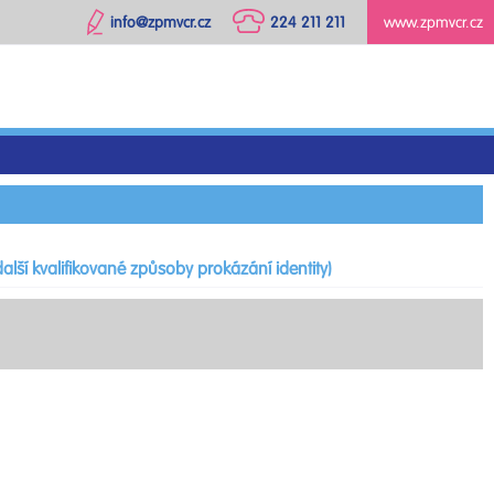
info@zpmvcr.cz
224 211 211
www.zpmvcr.cz
alší kvalifikované způsoby prokázání identity)