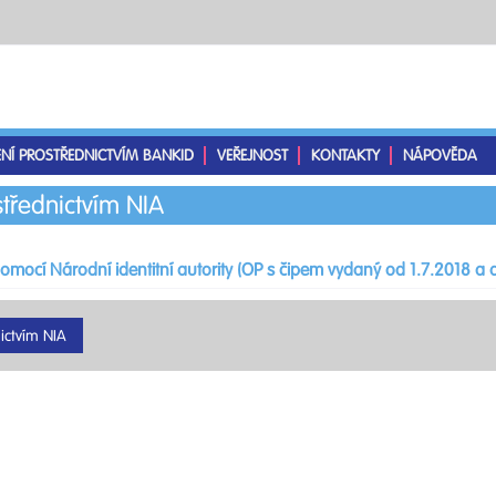
ENÍ PROSTŘEDNICTVÍM BANKID
VEŘEJNOST
KONTAKTY
NÁPOVĚDA
střednictvím NIA
pomocí Národní identitní autority (OP s čipem vydaný od 1.7.2018 a d