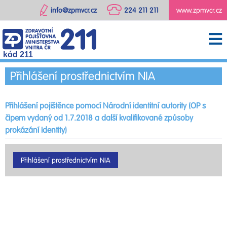
info@zpmvcr.cz
224 211 211
www.zpmvcr.cz
kód 211
Přihlášení prostřednictvím NIA
Přihlášení pojištěnce pomocí Národní identitní autority (OP s
čipem vydaný od 1.7.2018 a další kvalifikované způsoby
prokázání identity)