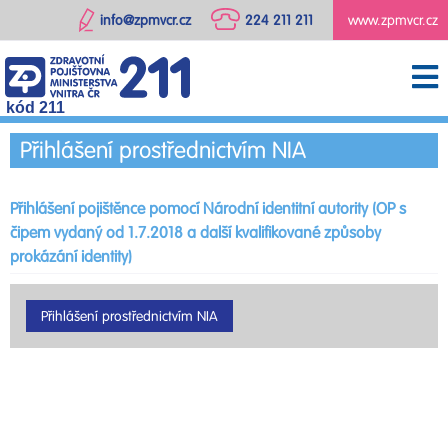
info@zpmvcr.cz
224 211 211
www.zpmvcr.cz
kód 211
Přihlášení prostřednictvím NIA
Přihlášení pojištěnce pomocí Národní identitní autority (OP s
čipem vydaný od 1.7.2018 a další kvalifikované způsoby
prokázání identity)