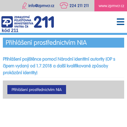
info@zpmvcr.cz
224 211 211
www.zpmvcr.cz
kód 211
Přihlášení prostřednictvím NIA
Přihlášení pojištěnce pomocí Národní identitní autority (OP s
čipem vydaný od 1.7.2018 a další kvalifikované způsoby
prokázání identity)