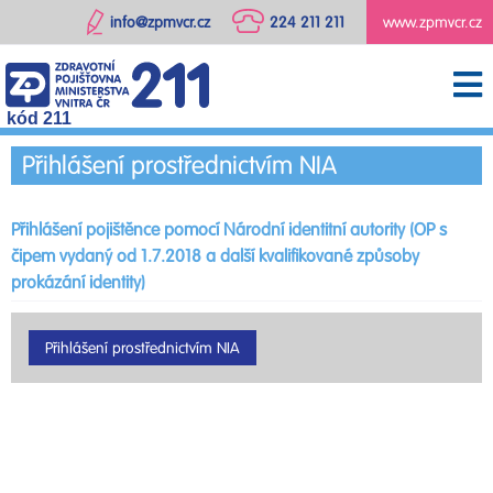
info@zpmvcr.cz
224 211 211
www.zpmvcr.cz
kód 211
Přihlášení prostřednictvím NIA
Přihlášení pojištěnce pomocí Národní identitní autority (OP s
čipem vydaný od 1.7.2018 a další kvalifikované způsoby
prokázání identity)