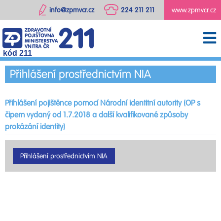
info@zpmvcr.cz
224 211 211
www.zpmvcr.cz
kód 211
Přihlášení prostřednictvím NIA
Přihlášení pojištěnce pomocí Národní identitní autority (OP s
čipem vydaný od 1.7.2018 a další kvalifikované způsoby
prokázání identity)