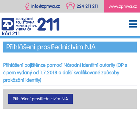
info@zpmvcr.cz
224 211 211
www.zpmvcr.cz
kód 211
Přihlášení prostřednictvím NIA
Přihlášení pojištěnce pomocí Národní identitní autority (OP s
čipem vydaný od 1.7.2018 a další kvalifikované způsoby
prokázání identity)