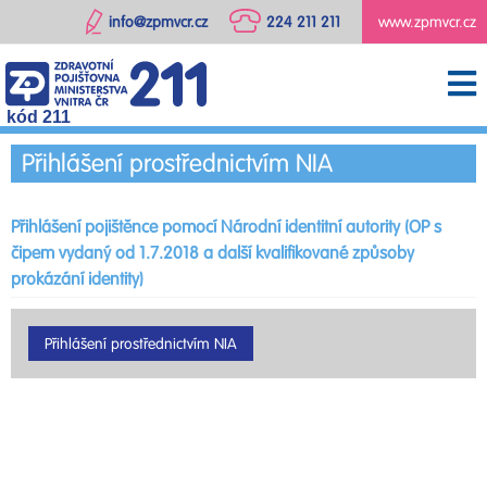
info@zpmvcr.cz
224 211 211
www.zpmvcr.cz
kód 211
Přihlášení prostřednictvím NIA
Přihlášení pojištěnce pomocí Národní identitní autority (OP s
čipem vydaný od 1.7.2018 a další kvalifikované způsoby
prokázání identity)