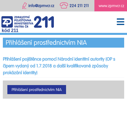
info@zpmvcr.cz
224 211 211
www.zpmvcr.cz
kód 211
Přihlášení prostřednictvím NIA
Přihlášení pojištěnce pomocí Národní identitní autority (OP s
čipem vydaný od 1.7.2018 a další kvalifikované způsoby
prokázání identity)