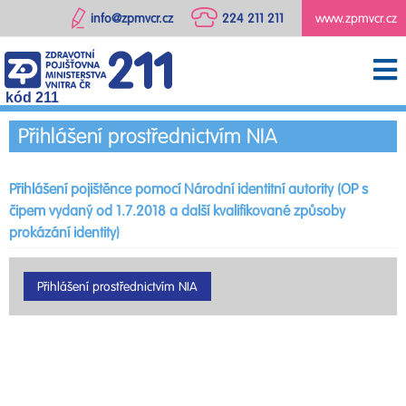
info@zpmvcr.cz
224 211 211
www.zpmvcr.cz
kód 211
Přihlášení prostřednictvím NIA
Přihlášení pojištěnce pomocí Národní identitní autority (OP s
čipem vydaný od 1.7.2018 a další kvalifikované způsoby
prokázání identity)