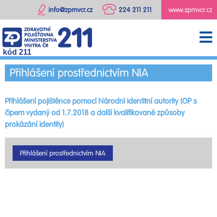
info@zpmvcr.cz
224 211 211
www.zpmvcr.cz
kód 211
Přihlášení prostřednictvím NIA
Přihlášení pojištěnce pomocí Národní identitní autority (OP s
čipem vydaný od 1.7.2018 a další kvalifikované způsoby
prokázání identity)