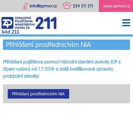
info@zpmvcr.cz
224 211 211
www.zpmvcr.cz
kód 211
Přihlášení prostřednictvím NIA
Přihlášení pojištěnce pomocí Národní identitní autority (OP s
čipem vydaný od 1.7.2018 a další kvalifikované způsoby
prokázání identity)