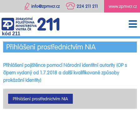
info@zpmvcr.cz
224 211 211
www.zpmvcr.cz
kód 211
Přihlášení prostřednictvím NIA
Přihlášení pojištěnce pomocí Národní identitní autority (OP s
čipem vydaný od 1.7.2018 a další kvalifikované způsoby
prokázání identity)