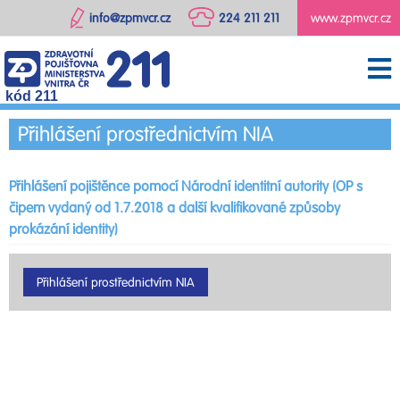
info@zpmvcr.cz
224 211 211
www.zpmvcr.cz
kód 211
Přihlášení prostřednictvím NIA
Přihlášení pojištěnce pomocí Národní identitní autority (OP s
čipem vydaný od 1.7.2018 a další kvalifikované způsoby
prokázání identity)