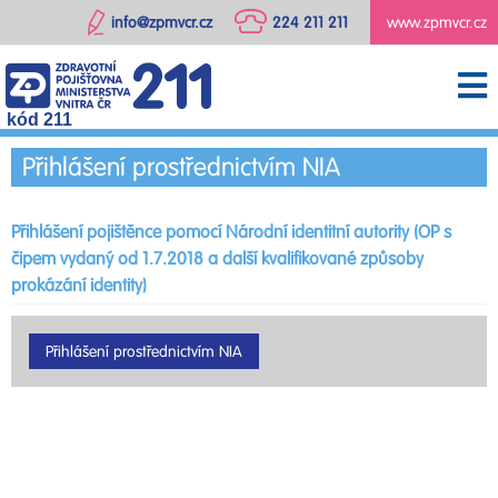
info@zpmvcr.cz
224 211 211
www.zpmvcr.cz
kód 211
Přihlášení prostřednictvím NIA
Přihlášení pojištěnce pomocí Národní identitní autority (OP s
čipem vydaný od 1.7.2018 a další kvalifikované způsoby
prokázání identity)