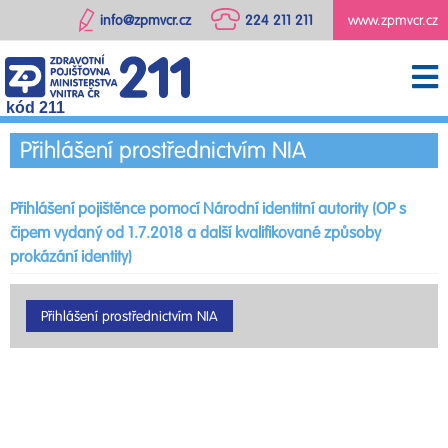
info@zpmvcr.cz
224 211 211
www.zpmvcr.cz
kód 211
Přihlášení prostřednictvím NIA
Přihlášení pojištěnce pomocí Národní identitní autority (OP s
čipem vydaný od 1.7.2018 a další kvalifikované způsoby
prokázání identity)