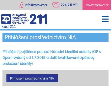
info@zpmvcr.cz
224 211 211
www.zpmvcr.cz
kód 211
Přihlášení prostřednictvím NIA
Přihlášení pojištěnce pomocí Národní identitní autority (OP s
čipem vydaný od 1.7.2018 a další kvalifikované způsoby
prokázání identity)