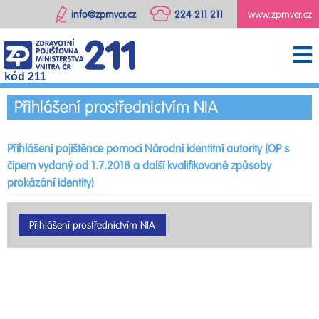
info@zpmvcr.cz
224 211 211
www.zpmvcr.cz
kód 211
Přihlášení prostřednictvím NIA
Přihlášení pojištěnce pomocí Národní identitní autority (OP s
čipem vydaný od 1.7.2018 a další kvalifikované způsoby
prokázání identity)