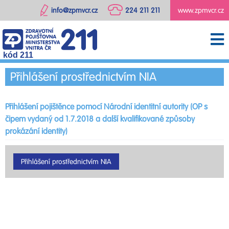
info@zpmvcr.cz
224 211 211
www.zpmvcr.cz
kód 211
Přihlášení prostřednictvím NIA
Přihlášení pojištěnce pomocí Národní identitní autority (OP s
čipem vydaný od 1.7.2018 a další kvalifikované způsoby
prokázání identity)