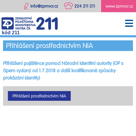
info@zpmvcr.cz
224 211 211
www.zpmvcr.cz
kód 211
Přihlášení prostřednictvím NIA
Přihlášení pojištěnce pomocí Národní identitní autority (OP s
čipem vydaný od 1.7.2018 a další kvalifikované způsoby
prokázání identity)