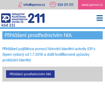
info@zpmvcr.cz
224 211 211
www.zpmvcr.cz
kód 211
Přihlášení prostřednictvím NIA
Přihlášení pojištěnce pomocí Národní identitní autority (OP s
čipem vydaný od 1.7.2018 a další kvalifikované způsoby
prokázání identity)