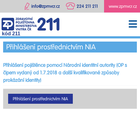
info@zpmvcr.cz
224 211 211
www.zpmvcr.cz
kód 211
Přihlášení prostřednictvím NIA
Přihlášení pojištěnce pomocí Národní identitní autority (OP s
čipem vydaný od 1.7.2018 a další kvalifikované způsoby
prokázání identity)