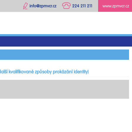
info@zpmvcr.cz
224 211 211
www.zpmvcr.cz
alší kvalifikované způsoby prokázání identity)