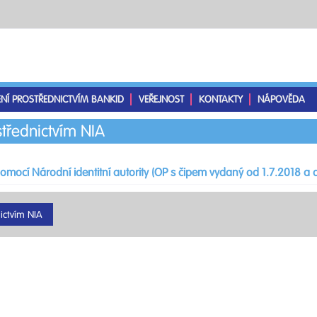
ENÍ PROSTŘEDNICTVÍM BANKID
VEŘEJNOST
KONTAKTY
NÁPOVĚDA
střednictvím NIA
pomocí Národní identitní autority (OP s čipem vydaný od 1.7.2018 a d