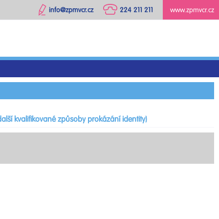
info@zpmvcr.cz
224 211 211
www.zpmvcr.cz
alší kvalifikované způsoby prokázání identity)