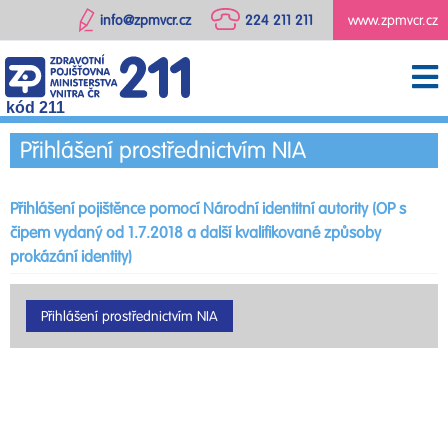
info@zpmvcr.cz
224 211 211
www.zpmvcr.cz
kód 211
Přihlášení prostřednictvím NIA
Přihlášení pojištěnce pomocí Národní identitní autority (OP s
čipem vydaný od 1.7.2018 a další kvalifikované způsoby
prokázání identity)