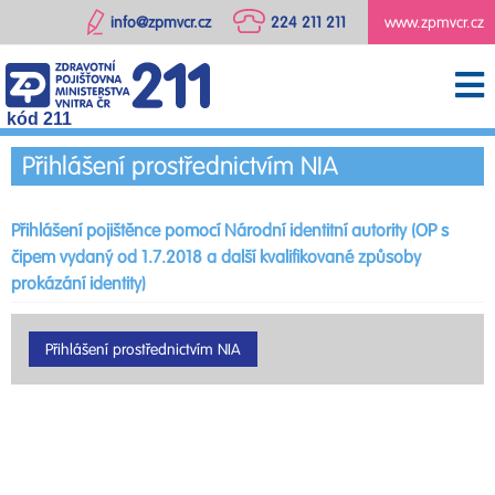
info@zpmvcr.cz
224 211 211
www.zpmvcr.cz
kód 211
Přihlášení prostřednictvím NIA
Přihlášení pojištěnce pomocí Národní identitní autority (OP s
čipem vydaný od 1.7.2018 a další kvalifikované způsoby
prokázání identity)