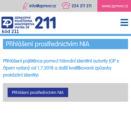
info@zpmvcr.cz
224 211 211
www.zpmvcr.cz
kód 211
Přihlášení prostřednictvím NIA
Přihlášení pojištěnce pomocí Národní identitní autority (OP s
čipem vydaný od 1.7.2018 a další kvalifikované způsoby
prokázání identity)