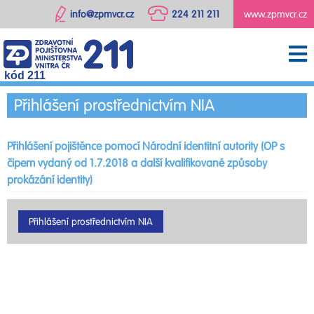
info@zpmvcr.cz
224 211 211
www.zpmvcr.cz
kód 211
Přihlášení prostřednictvím NIA
Přihlášení pojištěnce pomocí Národní identitní autority (OP s
čipem vydaný od 1.7.2018 a další kvalifikované způsoby
prokázání identity)