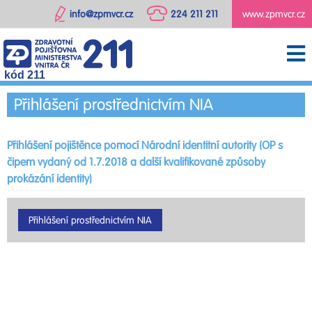
info@zpmvcr.cz
224 211 211
www.zpmvcr.cz
kód 211
Přihlášení prostřednictvím NIA
Přihlášení pojištěnce pomocí Národní identitní autority (OP s
čipem vydaný od 1.7.2018 a další kvalifikované způsoby
prokázání identity)