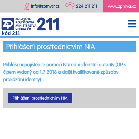
info@zpmvcr.cz
224 211 211
www.zpmvcr.cz
kód 211
Přihlášení prostřednictvím NIA
Přihlášení pojištěnce pomocí Národní identitní autority (OP s
čipem vydaný od 1.7.2018 a další kvalifikované způsoby
prokázání identity)