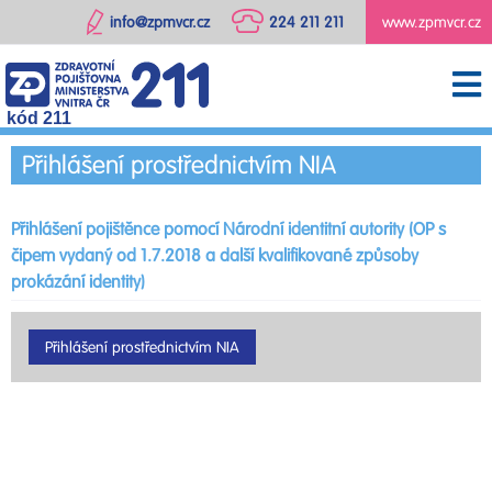
info@zpmvcr.cz
224 211 211
www.zpmvcr.cz
kód 211
Přihlášení prostřednictvím NIA
Přihlášení pojištěnce pomocí Národní identitní autority (OP s
čipem vydaný od 1.7.2018 a další kvalifikované způsoby
prokázání identity)