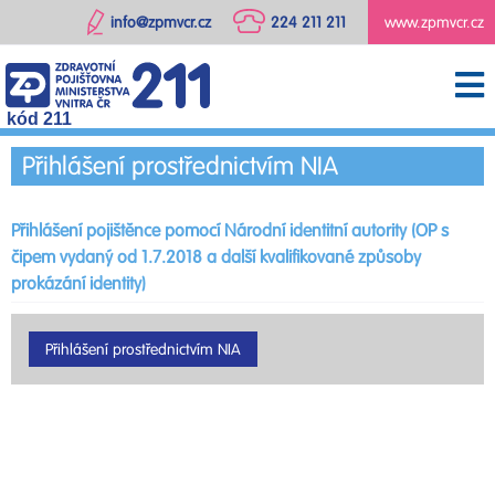
info@zpmvcr.cz
224 211 211
www.zpmvcr.cz
kód 211
Přihlášení prostřednictvím NIA
Přihlášení pojištěnce pomocí Národní identitní autority (OP s
čipem vydaný od 1.7.2018 a další kvalifikované způsoby
prokázání identity)