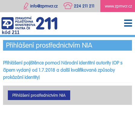
info@zpmvcr.cz
224 211 211
www.zpmvcr.cz
kód 211
Přihlášení prostřednictvím NIA
Přihlášení pojištěnce pomocí Národní identitní autority (OP s
čipem vydaný od 1.7.2018 a další kvalifikované způsoby
prokázání identity)