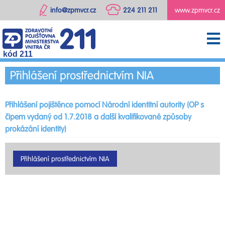
info@zpmvcr.cz
224 211 211
www.zpmvcr.cz
kód 211
Přihlášení prostřednictvím NIA
Přihlášení pojištěnce pomocí Národní identitní autority (OP s
čipem vydaný od 1.7.2018 a další kvalifikované způsoby
prokázání identity)