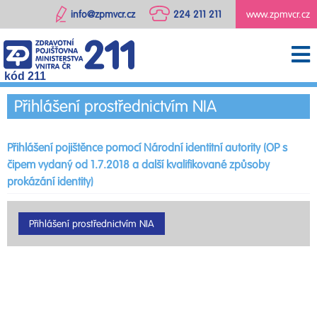
info@zpmvcr.cz
224 211 211
www.zpmvcr.cz
kód 211
Přihlášení prostřednictvím NIA
Přihlášení pojištěnce pomocí Národní identitní autority (OP s
čipem vydaný od 1.7.2018 a další kvalifikované způsoby
prokázání identity)