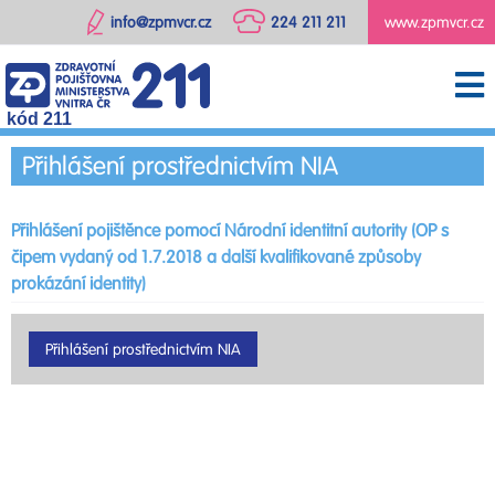
info@zpmvcr.cz
224 211 211
www.zpmvcr.cz
kód 211
Přihlášení prostřednictvím NIA
Přihlášení pojištěnce pomocí Národní identitní autority (OP s
čipem vydaný od 1.7.2018 a další kvalifikované způsoby
prokázání identity)