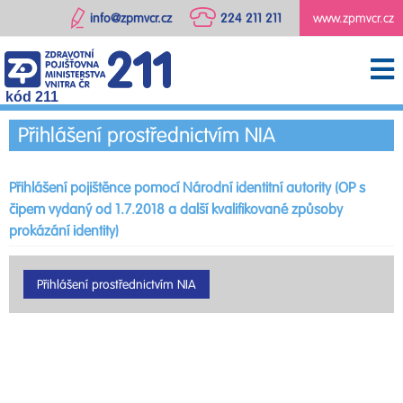
info@zpmvcr.cz
224 211 211
www.zpmvcr.cz
kód 211
Přihlášení prostřednictvím NIA
Přihlášení pojištěnce pomocí Národní identitní autority (OP s
čipem vydaný od 1.7.2018 a další kvalifikované způsoby
prokázání identity)