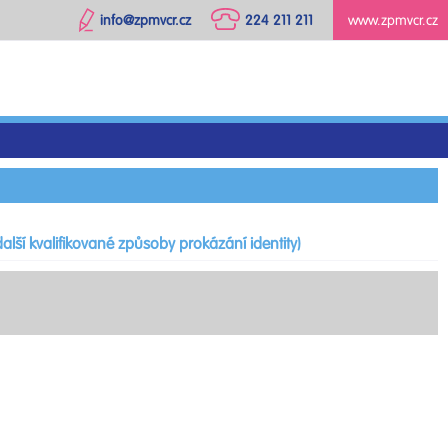
info@zpmvcr.cz
224 211 211
www.zpmvcr.cz
alší kvalifikované způsoby prokázání identity)