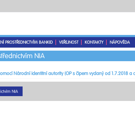
ENÍ PROSTŘEDNICTVÍM BANKID
VEŘEJNOST
KONTAKTY
NÁPOVĚDA
střednictvím NIA
pomocí Národní identitní autority (OP s čipem vydaný od 1.7.2018 a d