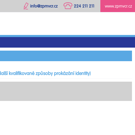
info@zpmvcr.cz
224 211 211
www.zpmvcr.cz
alší kvalifikované způsoby prokázání identity)