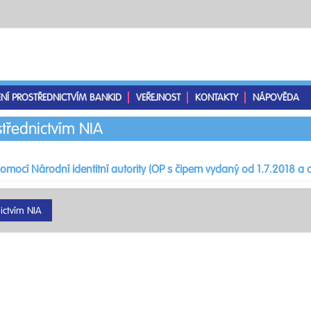
ENÍ PROSTŘEDNICTVÍM BANKID
VEŘEJNOST
KONTAKTY
NÁPOVĚDA
střednictvím NIA
pomocí Národní identitní autority (OP s čipem vydaný od 1.7.2018 a d