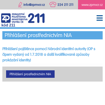
info@zpmvcr.cz
224 211 211
www.zpmvcr.cz
kód 211
Přihlášení prostřednictvím NIA
Přihlášení pojištěnce pomocí Národní identitní autority (OP s
čipem vydaný od 1.7.2018 a další kvalifikované způsoby
prokázání identity)