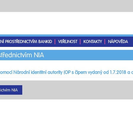
ENÍ PROSTŘEDNICTVÍM BANKID
VEŘEJNOST
KONTAKTY
NÁPOVĚDA
střednictvím NIA
pomocí Národní identitní autority (OP s čipem vydaný od 1.7.2018 a d