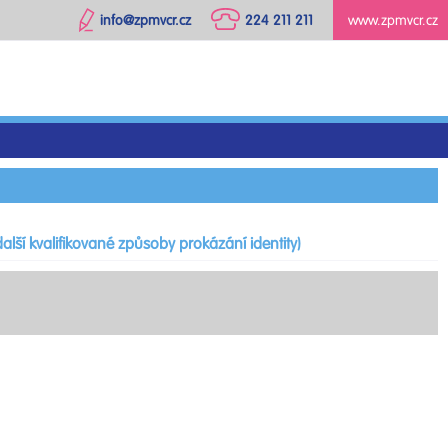
info@zpmvcr.cz
224 211 211
www.zpmvcr.cz
alší kvalifikované způsoby prokázání identity)