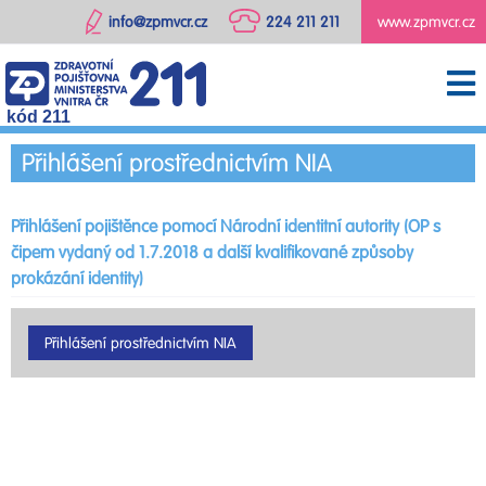
info@zpmvcr.cz
224 211 211
www.zpmvcr.cz
kód 211
Přihlášení prostřednictvím NIA
Přihlášení pojištěnce pomocí Národní identitní autority (OP s
čipem vydaný od 1.7.2018 a další kvalifikované způsoby
prokázání identity)